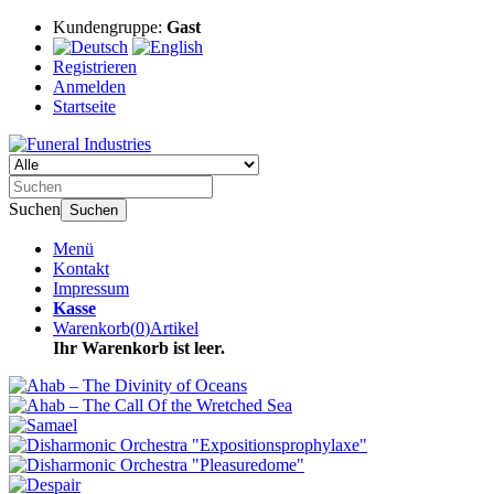
Kundengruppe:
Gast
Registrieren
Anmelden
Startseite
Suchen
Suchen
Menü
Kontakt
Impressum
Kasse
Warenkorb
(
0
)
Artikel
Ihr Warenkorb ist leer.