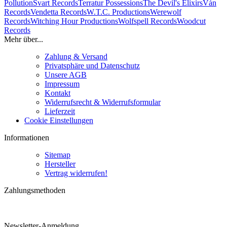
Pollution
Svart Records
Terratur Possessions
The Devil's Elixirs
Ván
Records
Vendetta Records
W.T.C. Productions
Werewolf
Records
Witching Hour Productions
Wolfspell Records
Woodcut
Records
Mehr über...
Zahlung & Versand
Privatsphäre und Datenschutz
Unsere AGB
Impressum
Kontakt
Widerrufsrecht & Widerrufsformular
Lieferzeit
Cookie Einstellungen
Informationen
Sitemap
Hersteller
Vertrag widerrufen!
Zahlungsmethoden
Newsletter-Anmeldung