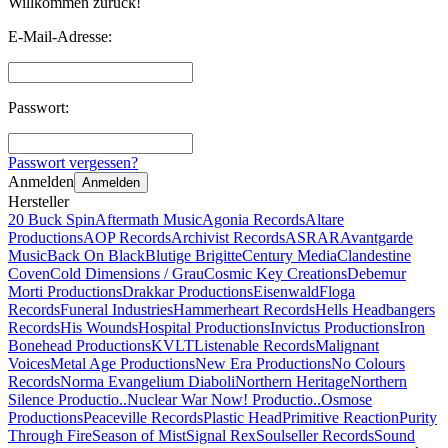
Willkommen zurück!
E-Mail-Adresse:
Passwort:
Passwort vergessen?
Anmelden
Anmelden
Hersteller
20 Buck Spin
Aftermath Music
Agonia Records
Altare
Productions
AOP Records
Archivist Records
ASRAR
Avantgarde
Music
Back On Black
Blutige Brigitte
Century Media
Clandestine
Coven
Cold Dimensions / Grau
Cosmic Key Creations
Debemur
Morti Productions
Drakkar Productions
Eisenwald
Floga
Records
Funeral Industries
Hammerheart Records
Hells Headbangers
Records
His Wounds
Hospital Productions
Invictus Productions
Iron
Bonehead Productions
KVLT
Listenable Records
Malignant
Voices
Metal Age Productions
New Era Productions
No Colours
Records
Norma Evangelium Diaboli
Northern Heritage
Northern
Silence Productio..
Nuclear War Now! Productio..
Osmose
Productions
Peaceville Records
Plastic Head
Primitive Reaction
Purity
Through Fire
Season of Mist
Signal Rex
Soulseller Records
Sound